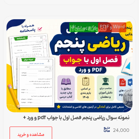
Word و PDF
ورد و پی دی اف
نمونه سوال ریاضی پنجم فصل اول با جواب pdf و ورد +
پاسخنامه
24,000
مشاهده و خرید