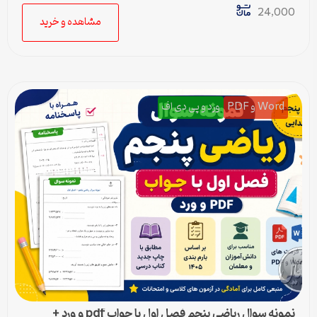
24,000
مشاهده و خرید
Word و PDF
ورد و پی دی اف
نمونه سوال ریاضی پنجم فصل اول با جواب pdf و ورد +