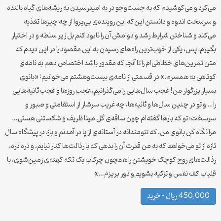
می‌کرد و می‌کوشیدم که به جست‌وجو در به امیدرسیدن به ریشه‌های گیاه بالنده
و سرسخت اندوه و دانستن این‌که این روینده‌ی بی‌پروا از چه چیزها تغذیه
می‌کند و شناختن شرایط رشد و دوامش آن را نابود کنم بل زیر سلطه و در اختیار
بگیرم. پس، یکی از خوب‌ترین راه‌های رسیدن به این مقصود را در این دیدم که
متن تمرین‌های خطاطی‌ام را تا آنجا که مقدور باشد اختصاص دهم به نامه‌ی
کوتاهی به همسرم.» در قسمتی از نامه‌ی بیست‌و‌هشتم می‌خوانیم: «بانوی
بسیار بزرگوار من! عجب سال‌هایی را می‌گذرانیم، عجب روزها و عجب ثانیه‌هایی
را… و تو در چنین سال‌ها و ثانیه‌ها، چه غریب سرشار از استقامتی و صبور و
سرسخت؛ تو که بارها گفته‌ام چون ساقه‌ی گل مینا ظریف و شکستنی هستی…
مرا نگاه کن بانوی من، که تنومندانه در آستانه‌ی از پا در آمدنم و باز، در پیشگاه سال
تازه از تو می‌خواهم که به من قدرت آن را بدهی که با رذالت‌ها کنار نیایم، و ذره ذره،
رذالت‌های روح کوچک خویشتن را همچون چرکاب یک تکه کهنه‌ی زمین‌شوی، با
قلیاب کف نفس و تزکیه بشویم و دور بریزم…»
450,000 ریال – خرید