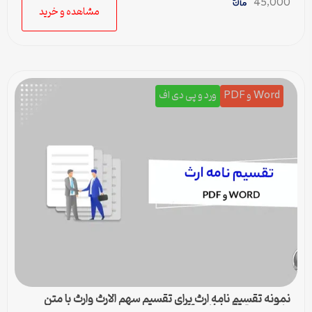
45,000
مشاهده و خرید
Word و PDF
ورد و پی دی اف
نمونه تقسیم نامه ارث برای تقسیم سهم الارث وارث با متن
کامل و حقوقی | فایل pdf و ورد