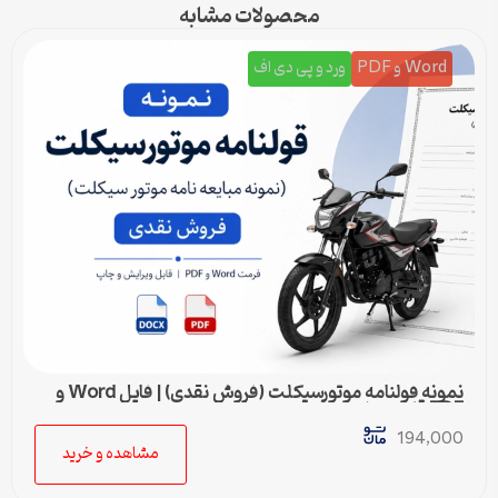
محصولات مشابه
Word و PDF
ورد و پی دی اف
نمونه قولنامه موتورسیکلت (فروش نقدی) | فایل Word و
PDF قابل ویرایش
194,000
مشاهده و خرید