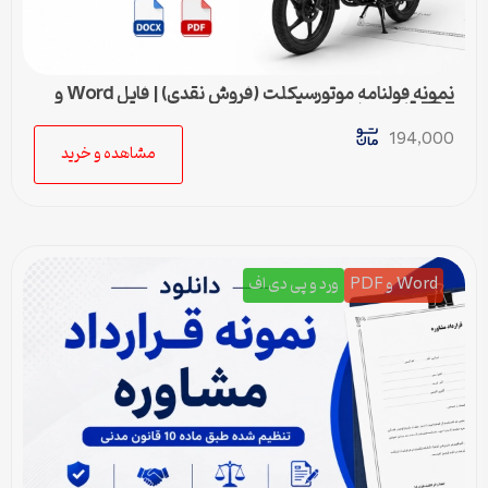
نمونه قولنامه موتورسیکلت (فروش نقدی) | فایل Word و
PDF قابل ویرایش
194,000
مشاهده و خرید
Word و PDF
ورد و پی دی اف