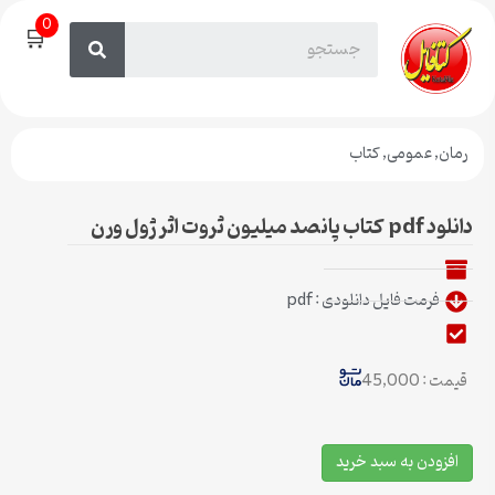
0
🛒
رمان
,
عمومی
,
کتاب
دانلود pdf کتاب پانصد میلیون ثروت اثر ژول ورن
فرمت فایل دانلودی : pdf
قیمت : 45,000
افزودن به سبد خرید