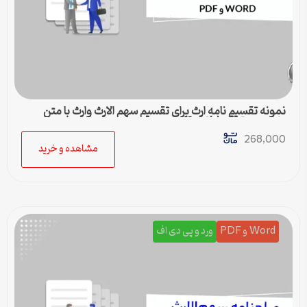
نمونه تقسیم نامه ارث برای تقسیم سهم الارث وارث با متن
کامل و حقوقی | فایل pdf و ورد
268,000
مشاهده و خرید
Word و PDF
ورد و پی دی اف