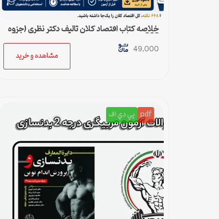
خلاصه کتاب اقتصاد کلان تالیف دکتر نظری (جزوه
668 نکته)
49,000
مشاهده و خرید
pdf
پي دي اف