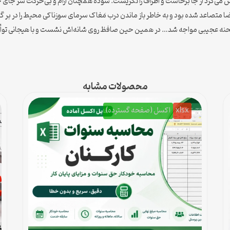
می‌کرد از جا برخاست و اطراف را نگریست. سوده همچنان آرام و بی‌حرکت سر جای
صاعد شده بود و به خاطر باز ماندن درب مَغاک سرمای سوزناکی محیط را در بر گرفت
ا صحنه عجیبی مواجه شد… در همین حین صافظ روی شانه‌اش نشست و با هیجانی توأم 
محصولات مشابه
xlsx
اکسل (صفحه گسترده)