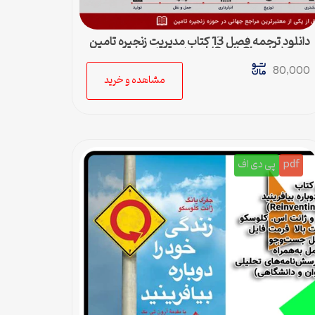
دانلود ترجمه فصل 13 کتاب مدیریت زنجیره تامین
چوپرا (Sunil Chopra) | حمل و نقل در زنجیره
تامین
80,000
مشاهده و خرید
pdf
پی دی اف