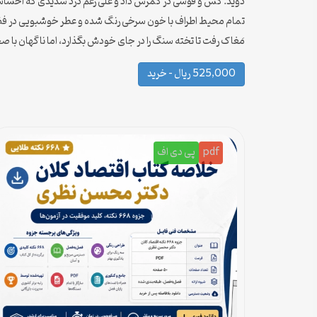
دوید. کش و قوسی در کمرش داد و علی رغم درد شدیدی که احساس 
تمام محیط اطراف با خون سرخی رنگ شده و عطر خوشبویی در فضا مت
مَغاک رفت تا تخته سنگ را در جای خودش بگذارد، اما ناگهان ب
525,000 ریال – خرید
pdf
پی دی اف