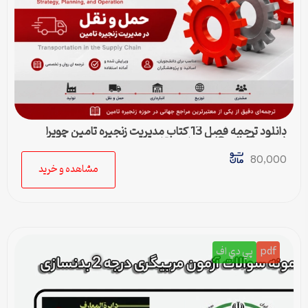
دانلود ترجمه فصل 13 کتاب مدیریت زنجیره تامین چوپرا
(Sunil Chopra) | حمل و نقل در زنجیره تامین
80,000
مشاهده و خرید
pdf
پي دي اف