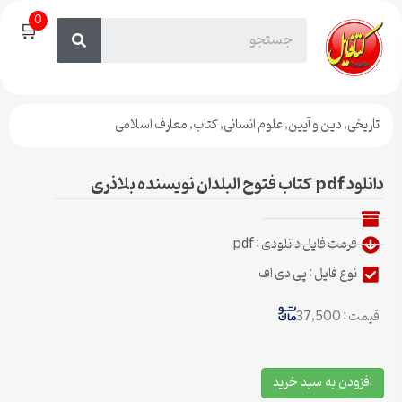
0
🛒
تاریخی
,
دین و آیین
,
علوم انسانی
,
کتاب
,
معارف اسلامی
دانلود pdf کتاب فتوح البلدان نویسنده بلاذری
فرمت فایل دانلودی : pdf
نوع فایل : پی دی اف
قیمت : 37,500
افزودن به سبد خرید