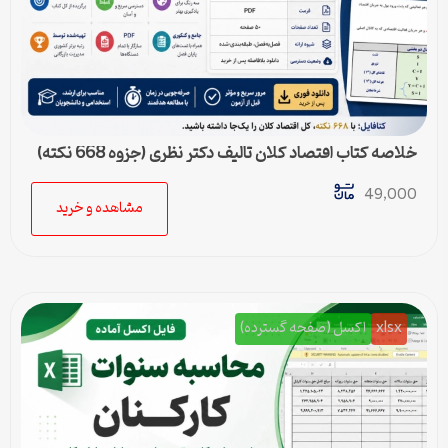
خلاصه کتاب اقتصاد کلان تالیف دکتر نظری (جزوه 668 نکته)
49,000
مشاهده و خرید
xlsx
اکسل (صفحه گسترده)