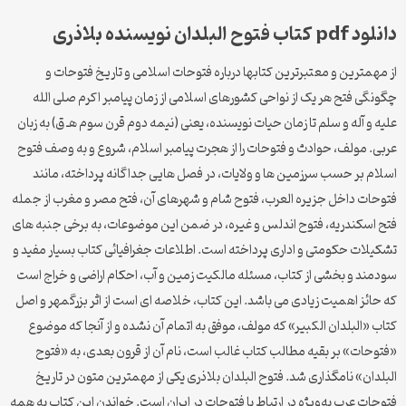
دانلود pdf کتاب فتوح البلدان نویسنده بلاذری
از مهمترین و معتبرترین کتابها درباره فتوحات اسلامی و تاریخ فتوحات و
چگونگی فتح هر یک از نواحی کشورهای اسلامی از زمان پیامبر اکرم صلی الله
علیه و آله و سلم تا زمان حیات نویسنده، یعنی (نیمه دوم قرن سوم هـ ق) به زبان
عربی. مولف، حوادث و فتوحات را از هجرت پیامبر اسلام، شروع و به وصف فتوح
اسلام بر حسب سرزمین ها و ولایات، در فصل هایی جداگانه پرداخته، مانند
فتوحات داخل جزیره العرب، فتوح شام و شهرهای آن، فتح مصر و مغرب از جمله
فتح اسکندریه، فتوح اندلس و غیره، در ضمن این موضوعات، به برخی جنبه های
تشکیلات حکومتی و اداری پرداخته است. اطلاعات جغرافیائی کتاب بسیار مفید و
سودمند و بخشی از کتاب، مسئله مالکیت زمین و آب، احکام اراضی و خراج است
که حائز اهمیت زیادی می باشد. این کتاب، خلاصه ای است از اثر بزرگمهر و اصل
کتاب «البلدان الکبیر» که مولف، موفق به اتمام آن نشده و از آنجا که موضوع
«فتوحات» بر بقیه مطالب کتاب غالب است، نام آن از قرون بعدی، به «فتوح
البلدان» نامگذاری شد. فتوح البلدان بلاذری یکی از مهمترین متون در تاریخ
فتوحات عرب به‌ویژه در ارتباط با فتوحات در ایران است. خواندن این کتاب به همه