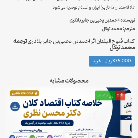
علاقه‌مندان به تاریخ ایران و اسلام توصیه می‌شود.
نویسنده: اح‍م‍دب‍ن ی‍ح‍ی‍ی‌ب‍ن ج‍اب‍ر ب‍لاذری‌
مترجم: محمد توکل
کتاب فتوح البلدان اثر اح‍م‍دب‍ن ی‍ح‍ی‍ی‌ب‍ن ج‍اب‍ر ب‍لاذری‌
ترجمه
محمد توکل
375,000 ریال – خرید
محصولات مشابه
pdf
پی دی اف