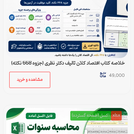
خلاصه کتاب اقتصاد کلان تالیف دکتر نظری (جزوه 668 نکته)
49,000
مشاهده و خرید
xlsx
اکسل (صفحه گسترده)