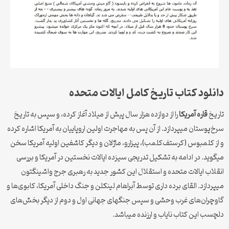
دانلود کتاب تاریخ کامل ایالات متحده
تاریخ
قاره آمریکا
را از دوازده هزار سال پیش از میلاد آغاز کرده، و سپس به تاریخ
سرخ‌پوستان میپردازد. از آن پس به مهاجرت اولین اروپاییان به آمریکا اشاره کرده
و از کلمبوس (کرستف‌کلمب)، پیزارو، ماژلان و دیگر کاشفین اولیه آمریکا سخن
میگوید. در ادامه به تشکیل تدریجی سیزده ایالات نخستین در آمریکا و بررسی
انقلاب ایالات متحده و استقلال این کشور جدید به رهبری جرج واشینگتون
میپردازد. القای برده داری توسط آبراهام لینکلن و جنگ داخلی آمریکا، کابوی‌ها و
گاوچران‌های غرب وحشی و سپس جنگهای جهانی اول و دوم از دیگر بخش‌های
دلچسب این کتاب نایاب و ارزنده میباشد.