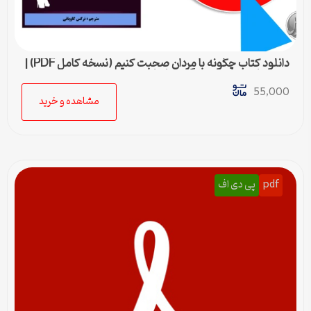
دانلود کتاب چگونه با مردان صحبت کنیم (نسخه کامل PDF) |
متیو هاسی – مترجم نرگس کاویانی
55,000
مشاهده و خرید
pdf
پی دی اف