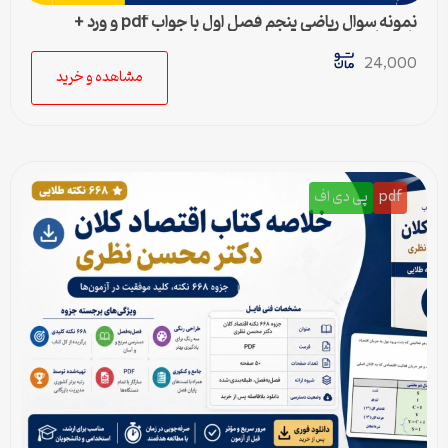
نمونه سوال ریاضی پنجم فصل اول با جواب pdf و ورد +
پاسخنامه
24,000
مشاهده و خرید
pdf
پی دی اف