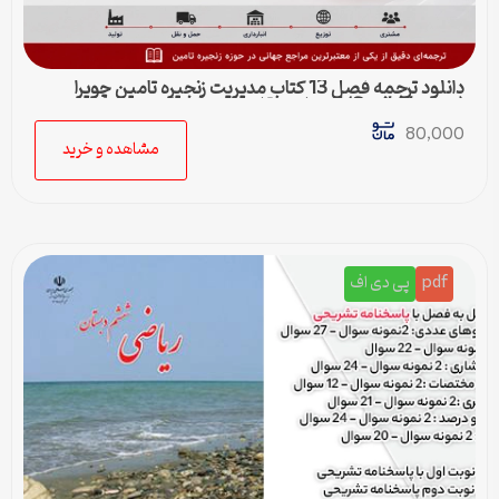
دانلود ترجمه فصل 13 کتاب مدیریت زنجیره تامین چوپرا
(Sunil Chopra) | حمل و نقل در زنجیره تامین
80,000
مشاهده و خرید
pdf
پی دی اف