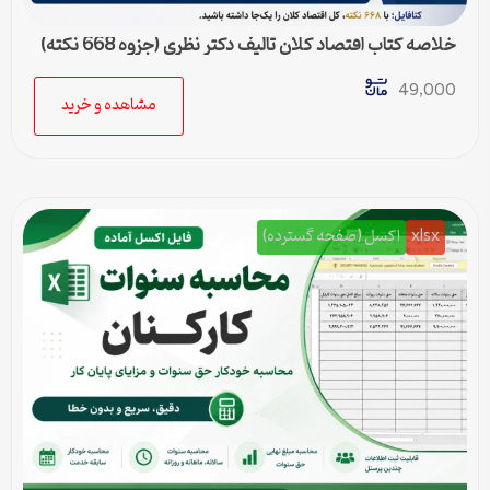
خلاصه کتاب اقتصاد کلان تالیف دکتر نظری (جزوه 668 نکته)
49,000
مشاهده و خرید
xlsx
اکسل (صفحه گسترده)