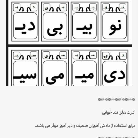
❇️❇️❇️❇️❇️❇️❇️❇️❇️❇️❇️
کارت های تند خوانی
برای استفاده از دانش آموزان ضعیف و دیر آموز موثر می باشد.