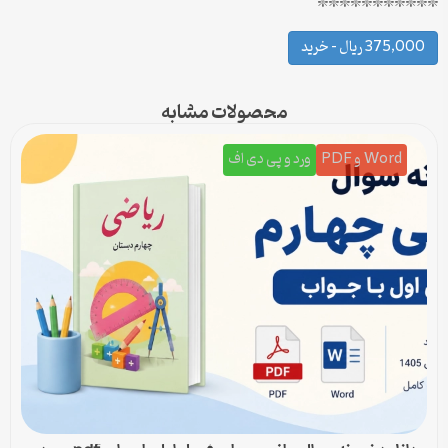
❇️❇️❇️❇️❇️❇️❇️❇️❇️❇️❇️
375,000 ریال – خرید
محصولات مشابه
Word و PDF
ورد و پی دی اف