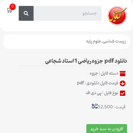
0
🛒
زیست شناسی
,
علوم پایه
دانلود pdf جزوه ریاضی 1 استاد شجاعی
دسته فایل :
جزوه
فرمت فایل دانلودی : pdf
نوع فایل : پی دی اف
قیمت : 52,500
افزودن به سبد خرید