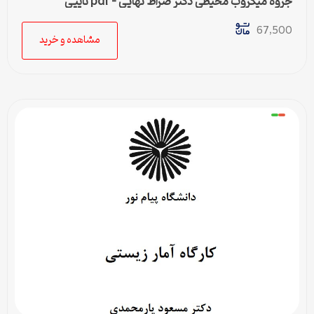
جزوه میکروب محیطی دکتر صراط نهایی – pdf تایپی
67,500
مشاهده و خرید