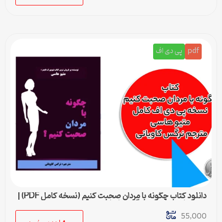
pdf
پی دی اف
دانلود کتاب چگونه با مردان صحبت کنیم (نسخه کامل PDF) |
متیو هاسی – مترجم نرگس کاویانی
55,000