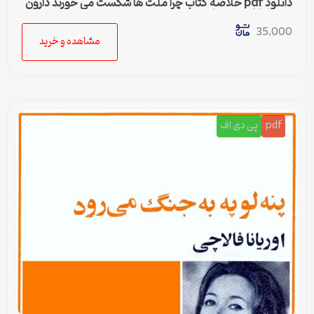
دانلود pdf خلاصه کتاب چرا ملت ها شکست می خورند دارون
عجم اوغلو جیمز رابینسن
35,000
مشاهده و خرید
pdf
پی دی اف