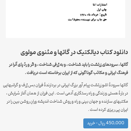
دانلود کتاب دیالکتیک در گاتها و مثنوی مولوی
گاتها ، سرودهای زرتشت را باید شناخت ، و به ژرفی شناخت ، و اثر و ردّ پای آنرا در
فرهنگ ایرانی و مکاتب گوناگونی که از ایران برخاسته است دریافت .
گاتها سرودۀ اشو زرتشت پیام آور بزرگ ایرانی در بردارندۀ فرزان بس ژرف و گرانبهایی
در بارۀ هستی و زندگی و راه رستگاری آدمی است . این فرزان از همان آغاز سُرایش ،
مکتبهای سازنده و جهان بینی و راه و روش شناخت اندیشه ورانِ روشن بین را در
ایران پی ریزی کرده است .
450,000 ریال – خرید