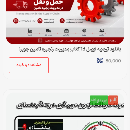
دانلود ترجمه فصل 13 کتاب مدیریت زنجیره تامین چوپرا
(Sunil Chopra) | حمل و نقل در زنجیره تامین
80,000
مشاهده و خرید
pdf
پي دي اف