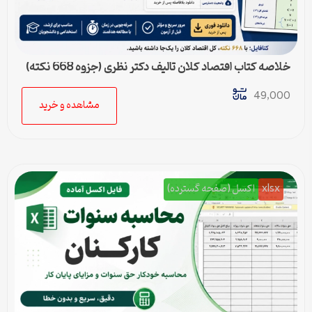
خلاصه کتاب اقتصاد کلان تالیف دکتر نظری (جزوه 668 نکته)
49,000
مشاهده و خرید
xlsx
اکسل (صفحه گسترده)