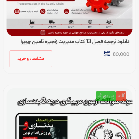
دانلود ترجمه فصل 13 کتاب مدیریت زنجیره تامین چوپرا
(Sunil Chopra) | حمل و نقل در زنجیره تامین
80,000
مشاهده و خرید
pdf
پي دي اف