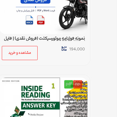
نمونه قولنامه موتورسیکلت (فروش نقدی) | فایل
Word و PDF قابل ویرایش
194,000
مشاهده و خرید
pdf
.zip