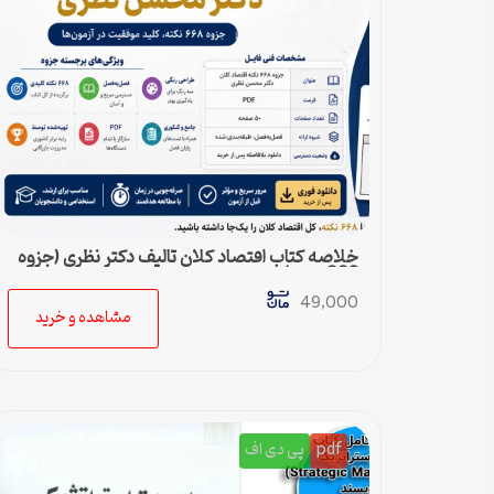
خلاصه کتاب اقتصاد کلان تالیف دکتر نظری (جزوه
668 نکته)
49,000
مشاهده و خرید
pdf
پی دی اف