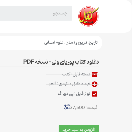
تاریخ
,
تاریخ و تمدن
,
علوم انسانی
دانلود کتاب پوریای ولی – نسخه PDF
دسته فایل :
کتاب
فرمت فایل دانلودی : pdf
نوع فایل : پی دی اف
قیمت : 37,500
افزودن به سبد خرید