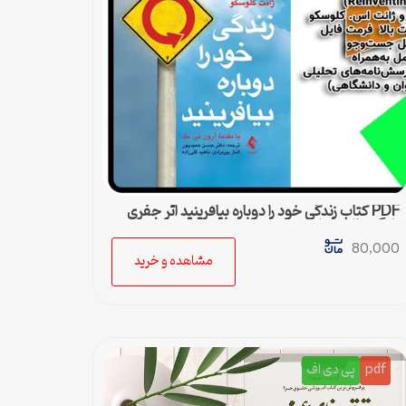
PDF کتاب زندگی خود را دوباره بیافرینید اثر جفری
یانگ و ژانت کلوسکو
80,000
مشاهده و خرید
pdf
پی دی اف