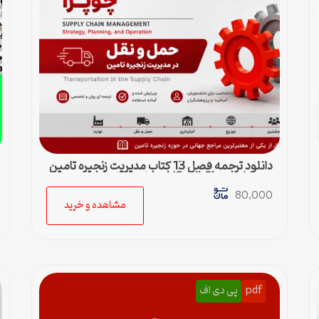
دانلود ترجمه فصل 13 کتاب مدیریت زنجیره تامین
چوپرا (Sunil Chopra) | حمل و نقل در زنجیره
تامین
80,000
مشاهده و خرید
pdf
پی دی اف