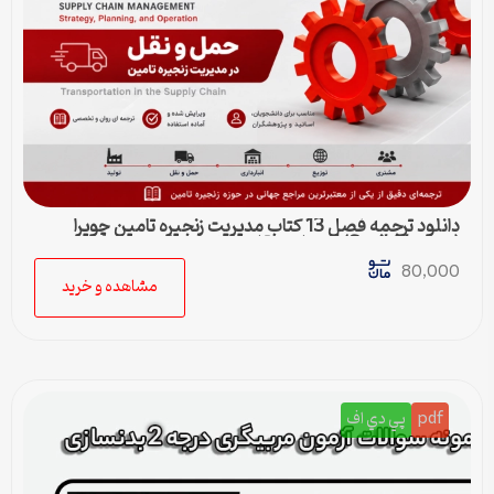
دانلود ترجمه فصل 13 کتاب مدیریت زنجیره تامین چوپرا
(Sunil Chopra) | حمل و نقل در زنجیره تامین
80,000
مشاهده و خرید
pdf
پي دي اف