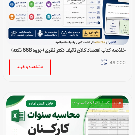
خلاصه کتاب اقتصاد کلان تالیف دکتر نظری (جزوه 668 نکته)
49,000
مشاهده و خرید
xlsx
اکسل (صفحه گسترده)