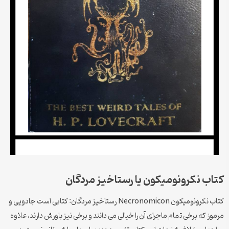
کتاب نکرونومیکون یا رستاخیز مردگان
کتاب نکرونومیکون Necronomicon رستاخیز مردگان: کتابی است جادویی و
مرموز که برخی تمام ماجرای آن را خیالی می دانند و برخی نیز باورش دارند، علاوه