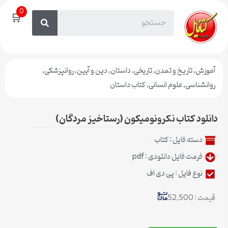
0
🛒
آموزش
,
تاریخ و تمدن
,
تاریخی
,
داستان
,
دین و آیین
,
روانپزشکی
,
روانشناسی
,
علوم انسانی
,
کتاب داستان
دانلود کتاب نکرونومیکون (رستاخیز مردگان)
دسته فایل :
کتاب
فرمت فایل دانلودی : pdf
نوع فایل : پی دی اف
قیمت : 52,500