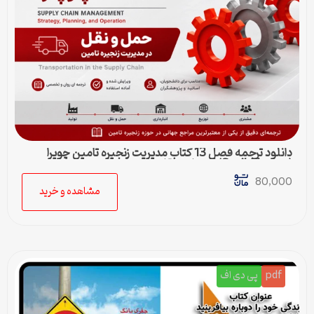
دانلود ترجمه فصل 13 کتاب مدیریت زنجیره تامین چوپرا
(Sunil Chopra) | حمل و نقل در زنجیره تامین
80,000
مشاهده و خرید
pdf
پی دی اف