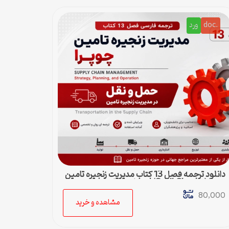
.doc
ورد
دانلود ترجمه فصل 13 کتاب مدیریت زنجیره تامین
چوپرا (Sunil Chopra) | حمل و نقل در زنجیره
تامین
80,000
مشاهده و خرید