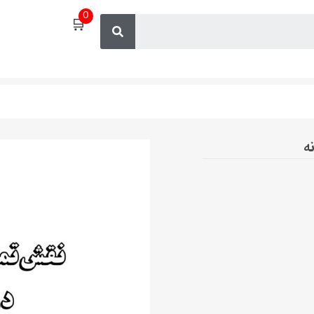
0
🛒
ه