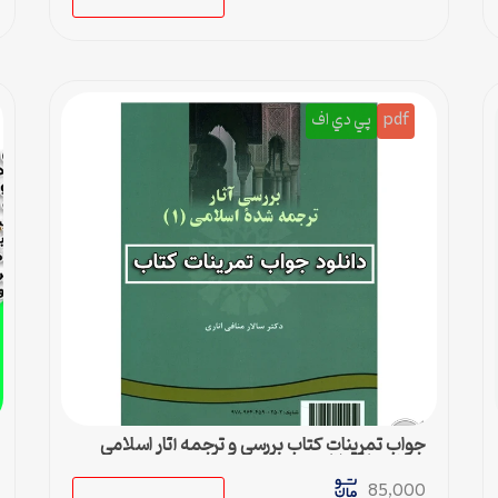
pdf
پي دي اف
جواب تمرینات کتاب بررسی و ترجمه آثار اسلامی
سالار منافی اناری
85,000