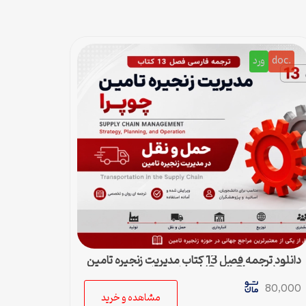
.doc
ورد
دانلود ترجمه فصل 13 کتاب مدیریت زنجیره تامین
چوپرا (Sunil Chopra) | حمل و نقل در زنجیره
تامین
80,000
مشاهده و خرید