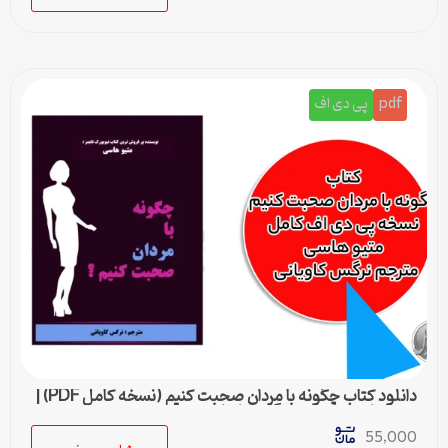
pdf
پی دی اف
دانلود کتاب چگونه با مردان صحبت کنیم (نسخه کامل PDF) |
متیو هاسی – مترجم نرگس کاویانی
55,000