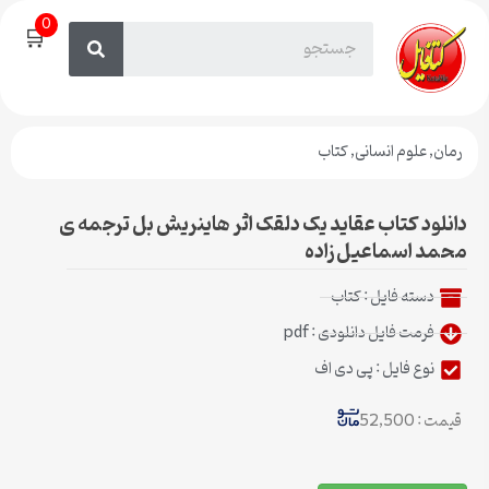
0
🛒
رمان
,
علوم انسانی
,
کتاب
دانلود کتاب عقاید یک دلقک اثر هاینریش بل ترجمه ی
محمد اسماعیل زاده
دسته فایل :
کتاب
فرمت فایل دانلودی : pdf
نوع فایل : پی دی اف
قیمت : 52,500