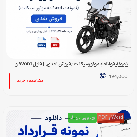
نمونه قولنامه موتورسیکلت (فروش نقدی) | فایل Word و
PDF قابل ویرایش
194,000
مشاهده و خرید
Word و PDF
ورد و پی دی اف