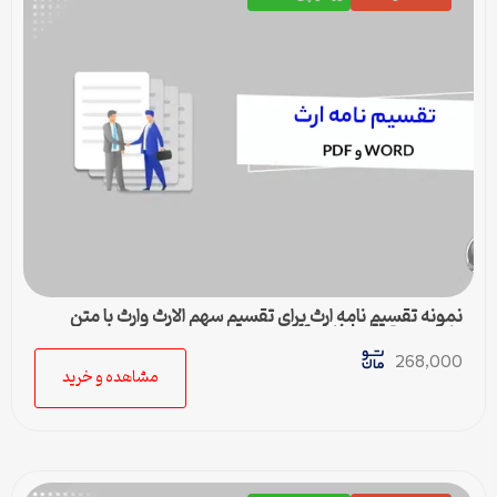
نمونه تقسیم نامه ارث برای تقسیم سهم الارث وارث با متن
کامل و حقوقی | فایل pdf و ورد
268,000
مشاهده و خرید