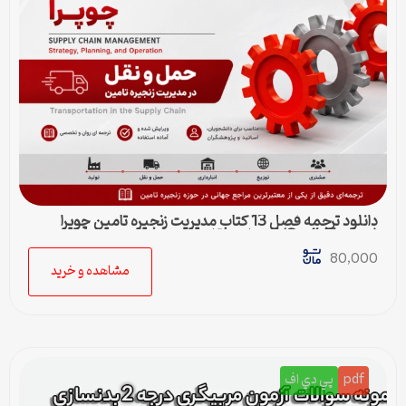
دانلود ترجمه فصل 13 کتاب مدیریت زنجیره تامین چوپرا
(Sunil Chopra) | حمل و نقل در زنجیره تامین
80,000
مشاهده و خرید
pdf
پي دي اف