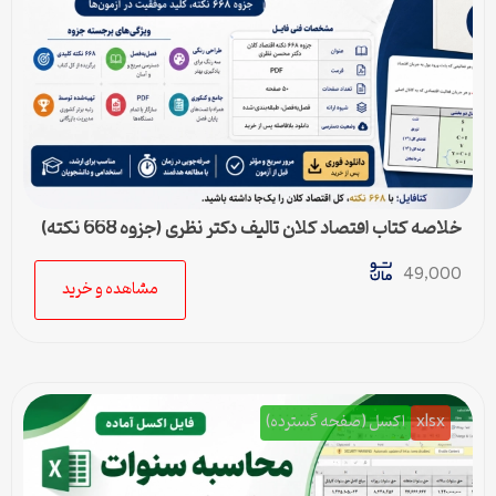
خلاصه کتاب اقتصاد کلان تالیف دکتر نظری (جزوه 668 نکته)
49,000
مشاهده و خرید
xlsx
اکسل (صفحه گسترده)