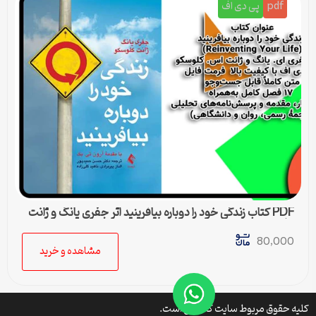
pdf
پی دی اف
PDF کتاب زندگی خود را دوباره بیافرینید اثر جفری یانگ و ژانت
کلوسکو
80,000
مشاهده و خرید
کلیه حقوق مربوط سایت کتافایل است.