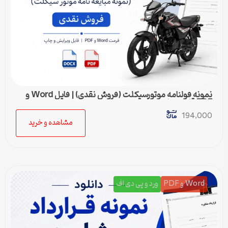
نمونه قولنامه موتورسیکلت (فروش نقدی) | فایل Word و
PDF قابل ویرایش
194,000
مشاهده و خرید
Word و PDF
ورد و پی دی اف