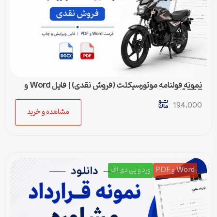
نمونه قولنامه موتورسیکلت (فروش نقدی) | فایل Word و
PDF قابل ویرایش
194,000
مشاهده و خرید
Word و PDF
ورد و پی دی اف