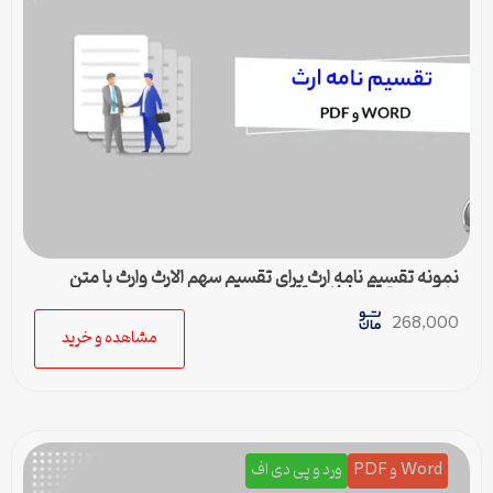
نمونه تقسیم نامه ارث برای تقسیم سهم الارث وارث با متن
کامل و حقوقی | فایل pdf و ورد
268,000
مشاهده و خرید
Word و PDF
ورد و پی دی اف