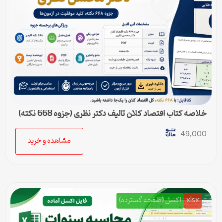
خلاصه کتاب اقتصاد کلان تالیف دکتر نظری (جزوه 668 نکته)
49,000
مشاهده و خرید
xlsx
اکسل (صفحه گسترده)