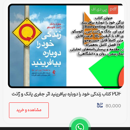
pdf
پی دی اف
PDF کتاب زندگی خود را دوباره بیافرینید اثر جفری یانگ و ژانت
کلوسکو
80,000
مشاهده و خرید