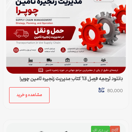
دانلود ترجمه فصل 13 کتاب مدیریت زنجیره تامین چوپرا
(Sunil Chopra) | حمل و نقل در زنجیره تامین
80,000
مشاهده و خرید
pdf
پي دي اف