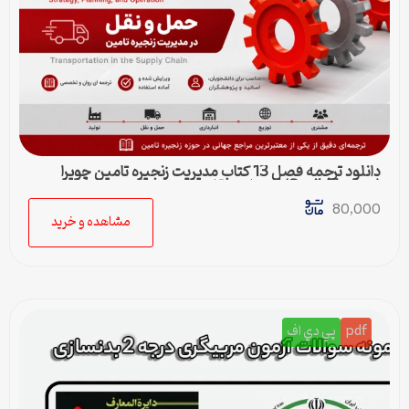
دانلود ترجمه فصل 13 کتاب مدیریت زنجیره تامین چوپرا
(Sunil Chopra) | حمل و نقل در زنجیره تامین
80,000
مشاهده و خرید
pdf
پي دي اف