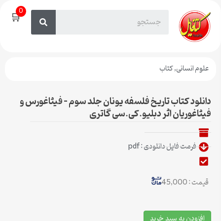
0
🛒
علوم انسانی
,
کتاب
دانلود کتاب تاریخ فلسفه یونان جلد سوم – فیثاغورس و
فیثاغوریان اثر دبلیو.کی.سی گاتری
فرمت فایل دانلودی : pdf
قیمت : 45,000
افزودن به سبد خرید