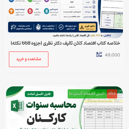
خلاصه کتاب اقتصاد کلان تالیف دکتر نظری (جزوه 668 نکته)
49,000
مشاهده و خرید
xlsx
اکسل (صفحه گسترده)