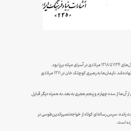
این دودمان به دست یلو داشی -که رهبر بازماندهٔ دودمان لیائو که از میهن خود در شمال و شمال خاوری چین به آسیای میانه گریخته‌بودند بود- بنیادنهاده‌شد. نایمان‌ها به رهبری کوچلک خان در ۱۲۱۱ میلادی
ز آن‌ها از سده چهارم و پنجم هجری به بعد، به همراه دیگر قبایل
ت رانده، سپس رساله‌ای کوتاه از خواجه‌نصیرالدین‌طوسی در
زده است.