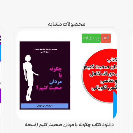
محصولات مشابه
pdf
پی دی اف
دانلود کتاب چگونه با مردان صحبت کنیم (نسخه
کامل PDF) | متیو هاسی – مترجم نرگس کاویانی