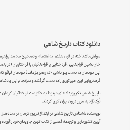
دانلود کتاب تاریخ شاهی
م‍ول‍ف‍ی‌ ن‍اش‍ن‍اخ‍ت‍ه‌ در ق‍رن‌ ه‍ف‍ت‍م‌؛ ب‍ه‌اه‍ت‍م‍ام‌ و ت‍ص‍ح‍ی‍ح‌ م‍ح‍م‍داب‍راه‍ی‍م‌ ب
خان‌نشین قراخِتایی ، قره‌خِتایی یا قراختائیان یا قراختاییان (در بنمایه‌های چینی:西遼 لیائوی باختری )پادشاهی‌ای وابسته به قوم ختایی بود که میان سال‌های ۱۱۲۴ تا ۲۱۸
فرمانروایی این امپراتوری را به دست گرفتند و سرانجام این پادشا
تاریخ شاهی ذکر رویدادهای مربوط به حکومت قراختائیان کرمان در سد
تُرک‌نژاد به مرور درون ایران کوچ کردند.
نویسنده ناشناس تاریخ شاهی در ابتدا از تاریخ کرمان در سده‌ها
آیین کشورداری و ترجمه فصلی از کتاب کهن جاویدان‌خرد را آورده و 