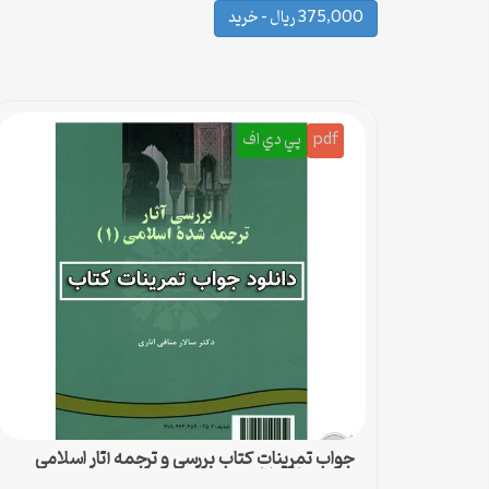
375,000 ریال – خرید
pdf
پي دي اف
جواب تمرینات کتاب بررسی و ترجمه آثار اسلامی
سالار منافی اناری