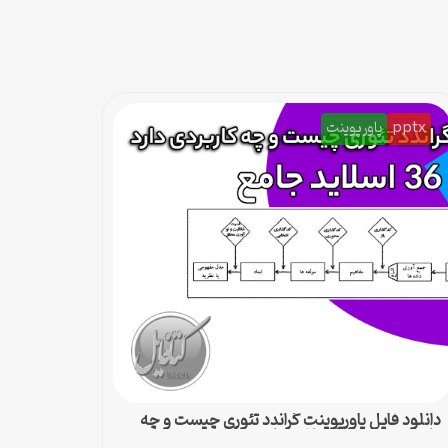
pptx
پاورپوینت
دانلود فایل پاورپوینت گراندد تئوری چیست و چه
کاربردی دارد – 36 اسلاید جامع