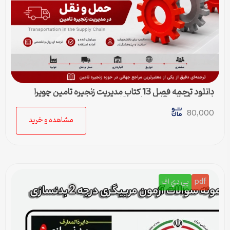
دانلود ترجمه فصل 13 کتاب مدیریت زنجیره تامین چوپرا
(Sunil Chopra) | حمل و نقل در زنجیره تامین
80,000
مشاهده و خرید
pdf
پي دي اف