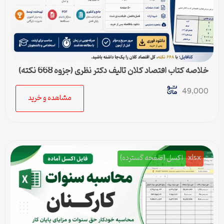
خلاصه کتاب اقتصاد کلان تالیف دکتر نظری (جزوه 668 نکته)
49,000
مشاهده و خرید
xlsx
اکسل (صفحه گسترده)