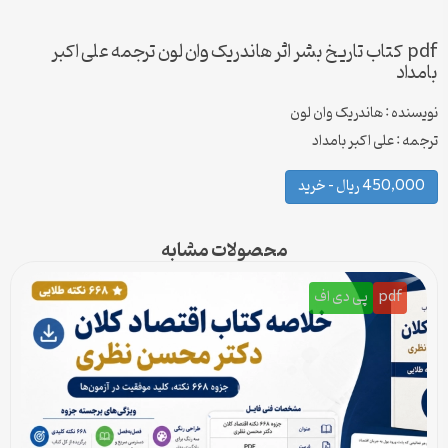
pdf کتاب تاریخ بشر اثر هاندریک وان لون ترجمه علی اکبر
بامداد
نویسنده : هاندریک وان لون
ترجمه : علی اکبر بامداد
450,000 ریال – خرید
محصولات مشابه
pdf
پی دی اف