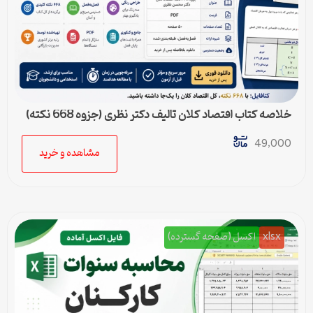
خلاصه کتاب اقتصاد کلان تالیف دکتر نظری (جزوه 668 نکته)
49,000
مشاهده و خرید
xlsx
اکسل (صفحه گسترده)