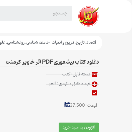
اقتصاد
,
تاریخ
,
تاریخ و ادبیات
,
جامعه شناسی
,
روانشناسی
,
علو
دانلود کتاب بیشعوری PDF اثر خاویر کرمنت
دسته فایل :
کتاب
فرمت فایل دانلودی : pdf
قیمت : 37,500
افزودن به سبد خرید