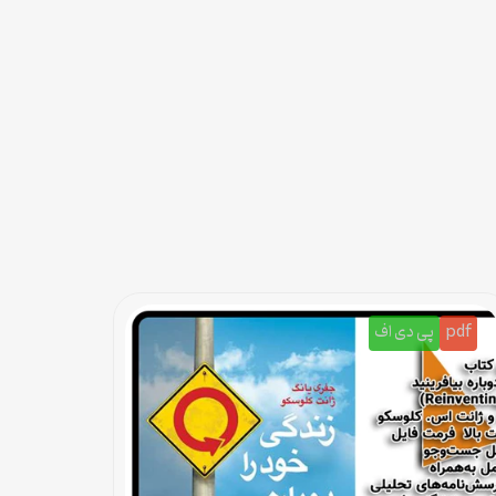
pdf
پی دی اف