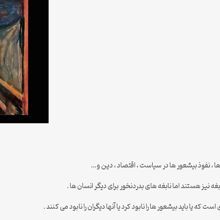
ا ، نفوذ بیشعور ها در سیاست ، اقتصاد ، دین و…
غه نیز هستند اما نابغه های بدردنخور برای دیگر انسان ها .
ه یا باید بیشعور ها را نابود کرد یا آنها دیگران را نابود می کنند .