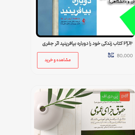
PDF کتاب زندگی خود را دوباره بیافرینید اثر جفری
یانگ و ژانت کلوسکو
80,000
مشاهده و خرید
pdf
پی دی اف