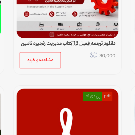
دانلود ترجمه فصل 13 کتاب مدیریت زنجیره تامین
چوپرا (Sunil Chopra) | حمل و نقل در زنجیره
تامین
80,000
مشاهده و خرید
pdf
پی دی اف