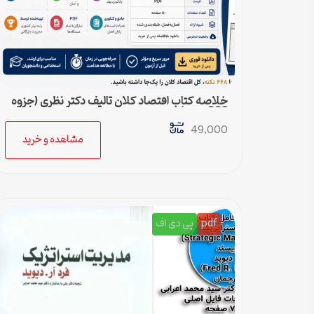
خلاصه کتاب اقتصاد کلان تالیف دکتر نظری (جزوه
668 نکته)
49,000
مشاهده و خرید
pdf
پی دی اف