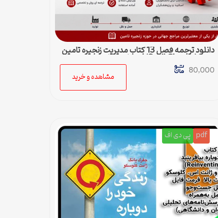
دانلود ترجمه فصل 13 کتاب مدیریت زنجیره تامین
چوپرا (Sunil Chopra) | حمل و نقل در زنجیره
تامین
80,000
مشاهده و خرید
pdf
پی دی اف