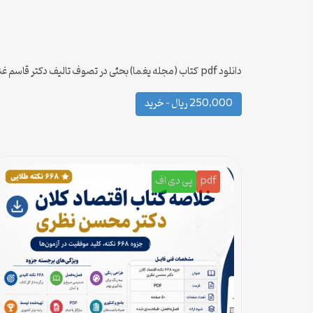
دانلود pdf کتاب (مجله یغما) بحثی در تصوف تالیف دکتر قاسم غنی
250,000 ریال – خرید
pdf
پی دی اف