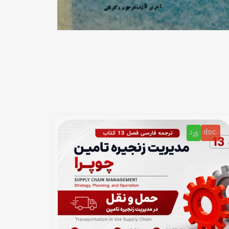
.doc
ورد