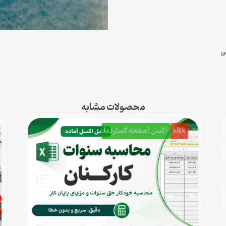
محصولات مشابه
xlsx
اکسل (صفحه گسترده)