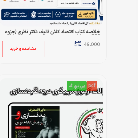
خلاصه کتاب اقتصاد کلان تالیف دکتر نظری (جزوه
668 نکته)
49,000
مشاهده و خرید
pdf
پي دي اف