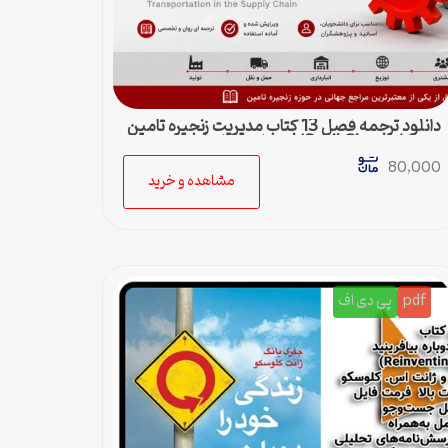
دانلود ترجمه فصل 13 کتاب مدیریت زنجیره تامین
چوپرا (Sunil Chopra) | حمل و نقل در زنجیره
تامین
80,000
مشاهده و خرید
pdf
پی دی اف