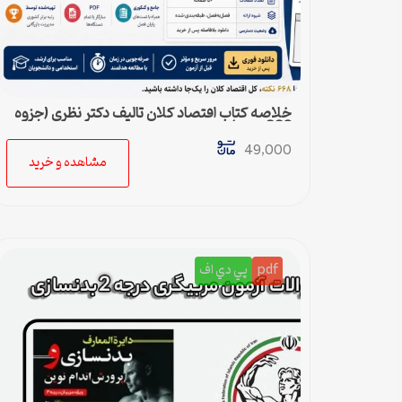
خلاصه کتاب اقتصاد کلان تالیف دکتر نظری (جزوه
668 نکته)
49,000
مشاهده و خرید
pdf
پي دي اف