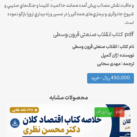
و عاقبت نقش مصائب پيش آمده همانند حاكميت كليسا و جنگ‌هاي صليبي و
شيوع جادوگری و بيماري‌های همه‌گير را در مسیر و راه بيداري اروپا بازگو نموده
است.
pdf کتاب انقلاب صنعتی قرون وسطی
نام کتاب : انقلاب صنعتی قرون وسطی
نویسنده : ژان گمپل
ترجمه : مهدی سحابی
450,000 ریال – خرید
محصولات مشابه
pdf
پی دی اف