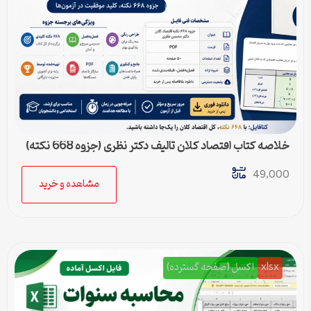
خلاصه کتاب اقتصاد کلان تالیف دکتر نظری (جزوه 668 نکته)
49,000
مشاهده و خرید
xlsx
اکسل (صفحه گسترده)