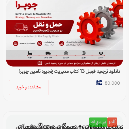
دانلود ترجمه فصل 13 کتاب مدیریت زنجیره تامین چوپرا
(Sunil Chopra) | حمل و نقل در زنجیره تامین
80,000
مشاهده و خرید
pdf
پي دي اف