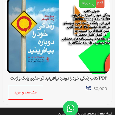
pdf
پی دی اف
PDF کتاب زندگی خود را دوباره بیافرینید اثر جفری یانگ و ژانت
کلوسکو
80,000
مشاهده و خرید
کلیه حقوق مربوط سایت کتافایل است.