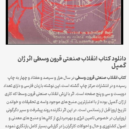
دانلود کتاب انقلاب صنعتی قرون وسطی اثر ژان
گمپل
کتاب انقلاب صنعتی قرون وسطی
در سال هزار و سیصد و هفتاد و چهار به چاپ
رسیده و در انتشارات مرکز چاپ گشته است.این نوشته با زبان فارسی و دارای تعداد
دویست و سی و پنج صفحه است. اثر با ارزش انقلاب صنعتی قرون وسطا که کاری
از ژان گمپل بوده از با اعتبارترین منبع های موجود واسه ی تحقیقات و خواندن
تاريخ اروپا قبل از رنسانس است. در اين اثر نگارنده روند پيشرفت و سير دگرگونی
اروپاييان در خصوص تامين انرژی و بهره‌برداري از كاني‌ها و منبع های معدنی و
اصول كشاورزی و حال و احوالات كارگران را در گزارشي بسیار کامل بازنگاري نموده