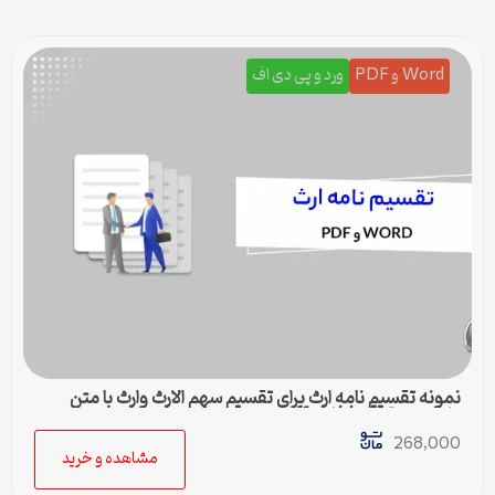
Word و PDF
ورد و پی دی اف
نمونه تقسیم نامه ارث برای تقسیم سهم الارث وارث با متن
کامل و حقوقی | فایل pdf و ورد
268,000
مشاهده و خرید