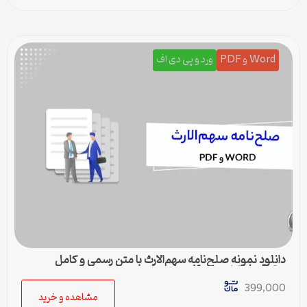
Word و PDF
ورد و پی دی اف
دانلود نمونه صلح‌نامه سهم‌الارث با متن رسمی و کامل
حقوقی | فایل ورد و pdf
399,000
مشاهده و خرید