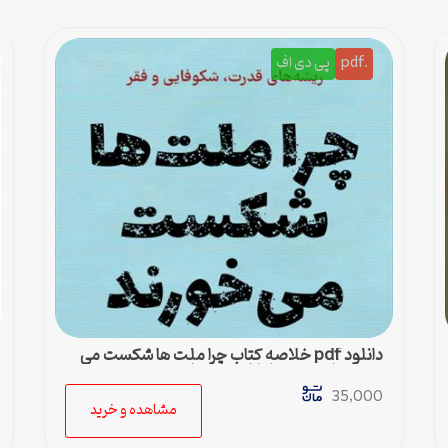
.pdf
پی دی اف
دانلود pdf خلاصه کتاب چرا ملت ها شکست می
خورند دارون عجم اوغلو جیمز رابینسن
35,000
مشاهده و خرید