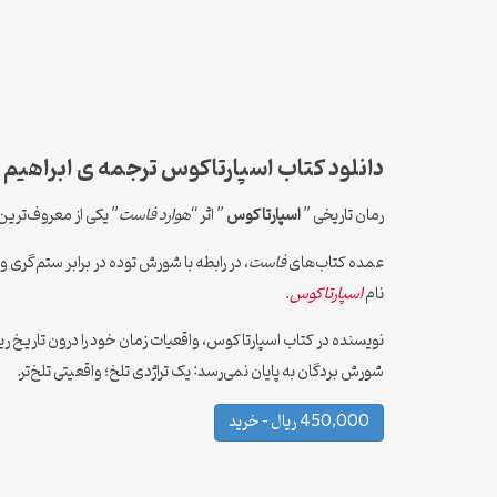
دانلود کتاب اسپارتاکوس ترجمه ی ابراهیم
رمان تاریخی ”
اسپارتاکوس
” اثر “
هوارد فاست
” یکی از معروف‌ترین آثار ادب
عمده کتاب‌های
فاست
، در رابطه با شورش توده در برابر ستم‌گ
نام
اسپارتاکوس
.
نویسنده در کتاب اسپارتاکوس، واقعیات زمان خود را درون تاریخ ریخ
شورش بردگان به پایان نمی‌رسد: یک تراژدی تلخ؛ واقعیتی تلخ‌تر.
450,000 ریال – خرید