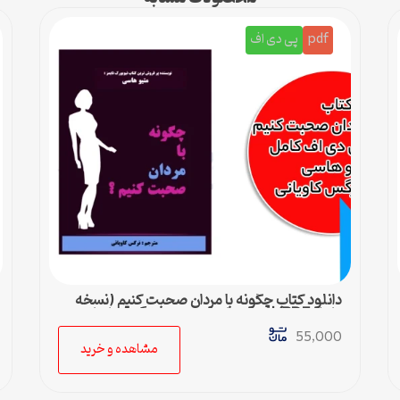
pdf
پی دی اف
دانلود کتاب چگونه با مردان صحبت کنیم (نسخه
کامل PDF) | متیو هاسی – مترجم نرگس کاویانی
55,000
مشاهده و خرید