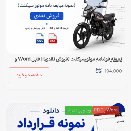
نمونه قولنامه موتورسیکلت (فروش نقدی) | فایل Word و
PDF قابل ویرایش
194,000
مشاهده و خرید
Word و PDF
ورد و پی دی اف