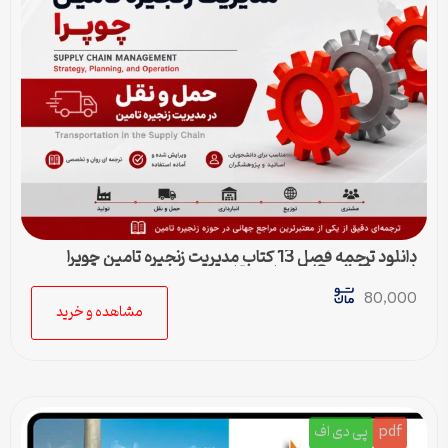
دانلود ترجمه فصل 13 کتاب مدیریت زنجیره تامین چوپرا
(Sunil Chopra) | حمل و نقل در زنجیره تامین
80,000
مشاهده و خرید
pdf
پی دی اف