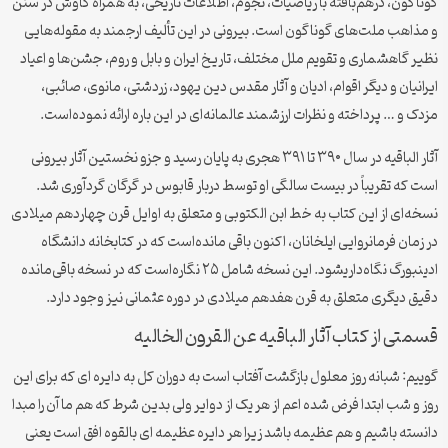
گوناگون، درهم‌بافته با ریاضیات، نجوم، اطلاعات تاریخی، به همراه کاوش در سنن
و مذاهب ملت‌های گوناگون است. بیرونی در این تألیف ارجمند به مقوله‌هایی
نظیر گاهشماری و تقویم ملل مختلف، تاریخ ایران و بابل و روم، جشن‌ها و اعیاد
ایرانیان و دیگر اقوام، ادیان و آثار مقدس دین یهود، زردشتی، مانوی، صائبی،
مزدک و … پرداخته و نظرات ارزشمند عالمانه‌ای در این باره ارائه نموده‌است.
آثار الباقیه در سال ۳۹۰ تا ۳۹۱ هجری به پایان رسید و جزو نخستین آثار بیرونی
است که تقریباً در بیست سالگی او توسط دربار قابوس در گرگان گردآوری شد.
نسخه‌ای از این کتاب به خط ابن الکتوبی و متعلق به اوایل قرن چهاردهم میلادی
در زمان فرمانروایی ایلخانان، اکنون باقی مانده‌است که در کتابخانه دانشگاه
ادینبورگ نگاه‌داریشود. این نسخه شامل ۲۵ نگاره‌است که در نسخه باقی‌مانده
دقیق دیگری متعلق به قرن هفدهم میلادی در دوره عثمانی نیز وجود دارد.
قسمتی از کتاب آثار الباقیه عن القرون الخالیه
گوییم: شبانه روز معلول بازگشت آفتاب است به دوران کل به دایره ای که برای این
روز و شب ابتدا فرض شده اعم از هر یک از دوایر ولی بدین شرط که هم ما آن را مبدا
دانسته باشیم و هم عظیمه باشد زیرا هر دایره عظیمه ای بالقوه افق است یعنی