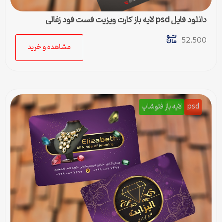
دانلود فایل psd لایه باز کارت ویزیت فست فود زغالی
52,500
مشاهده و خرید
psd
لایه باز فتوشاپ