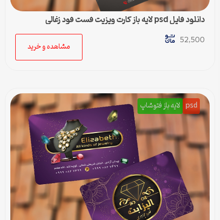
دانلود فایل psd لایه باز کارت ویزیت فست فود زغالی
52,500
مشاهده و خرید
psd
لایه باز فتوشاپ