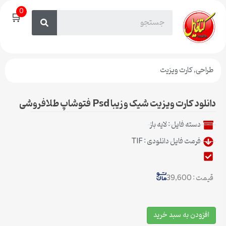
0
🛒
طراحی
,
کارت ویزیت
دانلود کارت ویزیت شیک و زیبا Psd فتوشاپ طلافروشی
دسته فایل :
لایه باز
فرمت فایل دانلودی : TIF
قیمت : 39,600
افزودن به سبد خرید