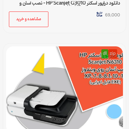
دانلود درایور اسکنر HP Scanjet G3010 – نصب آسان و
سریع برای ویندوزهای XP تا 11
69,000
مشاهده و خرید
dll
zip