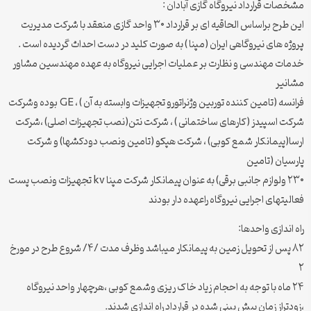
مشخصات قرارداد نیروگاه گازی آبادان :
این طرح براساس الحاقیه ای بر قرارداد ۳۰ واحد گازی منعقد با شرکت مدیریت
پروژه های نیروگاهی ایران (مپنا ) به صورت کلید در دست احداث گردیده است .
خدمات مهندسی و نظارت بر عملیات اجرایی نیروگاه به عهده مهندسین مشاور
مشانیر
فرانسه (تامین کننده توربین وژنراتورو تجهیزات وابسته به آن ) ، GE بوده وشرکت
شرکت اسپیدز (کارهای ساختمانی ) ، شرکت نتن(نصب تجهیزات اصلی) ،شرکت
ارسا(پیمانکار شمع کوبی) ، شرکت هپکو (تامین ونصب دودکشها) و شرکت
پارسیان (تامین
۲۳۰ ولوازم جانبی برقی) به عنوان پیمانکار شرکت مپنا kv تجهیزات ونصب پست
فعالیتهای اجرایی نیروگاه راعهده دار بودند
راه اندازی واحدها:
۸۲ پس از تحویل زمین به پیمانکار میباشد وظرف مدت /۴/ شروع طرح در مورخ
۲
۲۴ ماه با توجه به احجام زیاد خاک ریزی وشمع کوبی ،هرچهار واحد نیروگاه
،زودتراز زمان پیش بینی شده در قرارداد راه اندازی شدند.