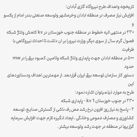
تاریخچه واهداف طرح نیروگاه گازی آبادان:
افزایش نیاز مصرف در منطقه ابادان وخرمشهر وتوسعه صنعتی بندر امام از یکسو
و
۲۳۰ در منتهی الیه خطوط در منطقه جنوب خوزستان در kv کاهش ولتاژ شبکه
فصول گرم سال از سوی دیگر، وزارت نیرو را بر ان داشت تا احداث نیروگاهی با
ظرفیت
۵۰۰ در منطقه ابادان جهت پایداری ولتاژ شبکه وتامین کمبود برق را در mw
حدود
دستور کار سازمان توسعه برق ایران قراردهد .از مهمترین اهداف ودستاوردهای
این
طرح به موارد ذیلمیتوان اشاره نمود:
۲۳۰ در جنوب خوزستان kv 1 – پایداری شبکه
۲ – پاسخ به نیاز روز افزون نرخ رشد مص رف ناشی از گسترش صنایع، توسعه
کشاورزی و مصارف عمومی وخانگی ، ایجاد انگیزه لازم جهت افزایش سرمایه
گزاریها در منطقه در جهت رشد وتوسعه بیشتر .