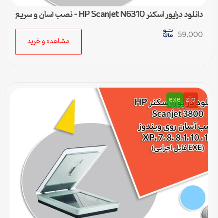
دانلود درایور اسکنر HP Scanjet N6310 – نصب آسان و سریع
برای تمامی ویندوزها
59,000
مشاهده و خرید
exe
zip