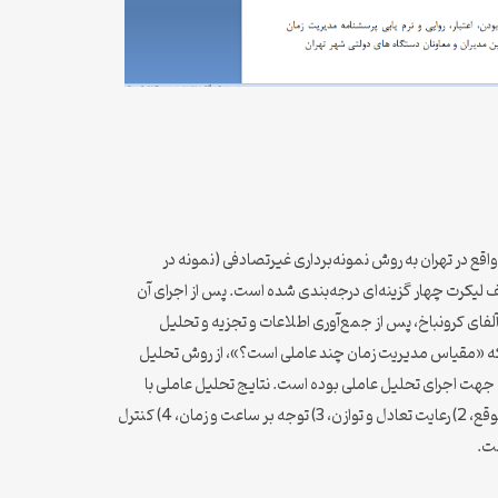
 روایی و نرم‌یابی پرسشنامه مدیریت زمان در گروه نمونه‌ای با حجم 400 نفر از مدیران 9 دستگاه دولتی واقع در تهران به روش نمونه‌برداری غیرتصادفی ‌(نمونه در
د. ابزار پژوهش، مجموعه 32 سؤالی مدیریت زمان (TMQ) بوده و هر سوال بر پایه طیف لیکرت چهار گزینه‌ای درجه‌بندی شده است. پس از اجرای آن
د. آلفای کرونباخ، پس از جمع‌آوری اطلاعات و تجزیه و تحلیل
سی روایی سازه و پاسخ به این پرسش که «مقیاس مدیریت زمان چند عاملی است؟»، از روش تحلیل
بارتلت‌ حاکی از وجود شرایط مناسب جهت اجرای تحلیل عاملی بوده است. نتایج تحليل عاملی با
چرخش واریماکس منجر به استخراج 5 عامل شد که بر روی هم 4/36 درصد واریانس کل را تبیین می‌کند. این عوامل عبارتند از: 1) نظم‌دهی و عمل به موقع، 2) رعایت تعادل و توازن، 3) توجه بر ساعت و زمان، 4) کنترل