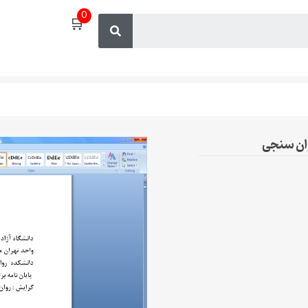
0
🛒
وان سنجی