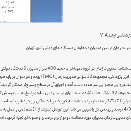
ناسی ارشد M.A
دیریت زمان در بین مدیران و معاونان دستگاه های دولتی شهر تهران
این پژوهش با هدف بررسی عملی بودن، اعتبار،
دسترس) انتخاب و پرسشنامه مدیریت زمان بر روی آنها اجرا گردی
 شواهد وابسته به روایی محتوایی سیاهه به دست آمد و اجرای آن در سطح وسیع‌تر ممکن گردی
داده‌ها، ضریب اعتبار 774/0 را نشان داد. هیچکدام از سوال‌ها از مجموعه 32 سؤالی حذف نشده است. برای برر
مؤلفه‌های اصلی استفاده شد. مقدار کفایت نمونه‌برداری (KMO) برابر با 772/0و معنادار بودن مشخصه کرویت 