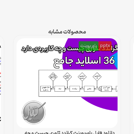
محصولات مشابه
pptx
پاورپوینت
دانلود فایل پاورپوینت گراندد تئوری چیست و چه