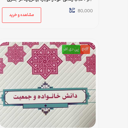
یانگ و ژانت کلوسکو
80,000
مشاهده و خرید
pdf
پی دی اف