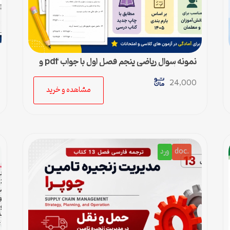
نمونه سوال ریاضی پنجم فصل اول با جواب pdf و
ورد + پاسخنامه
24,000
مشاهده و خرید
.doc
ورد