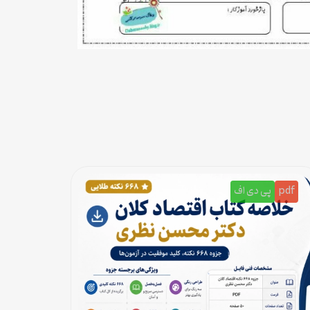
pdf
پی دی اف