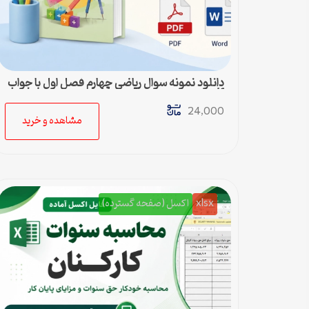
دانلود نمونه سوال ریاضی چهارم فصل اول با جواب
pdf و ورد
24,000
مشاهده و خرید
xlsx
اکسل (صفحه گسترده)