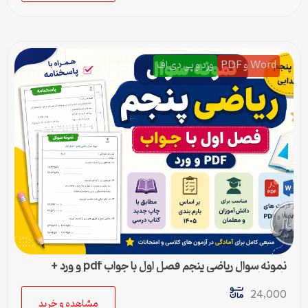
Word و PDF
ورد و پی دی اف
نمونه سوال ریاضی پنجم فصل اول با جواب pdf و ورد +
پاسخنامه
24,000
مشاهده و خرید