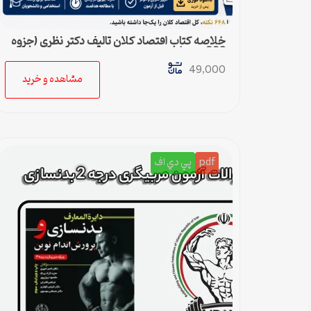
خلاصه کتاب اقتصاد کلان تالیف دکتر نظری (جزوه
668 نکته)
49,000
مشاهده و خرید
pdf
پي دي اف