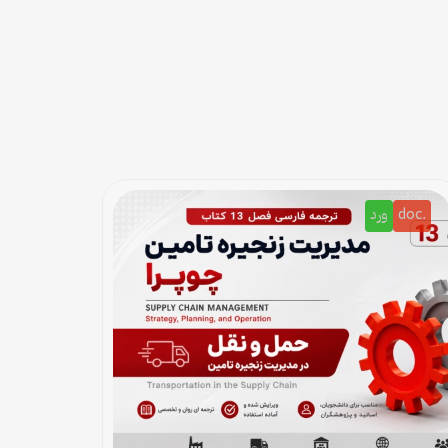
.doc
ورد