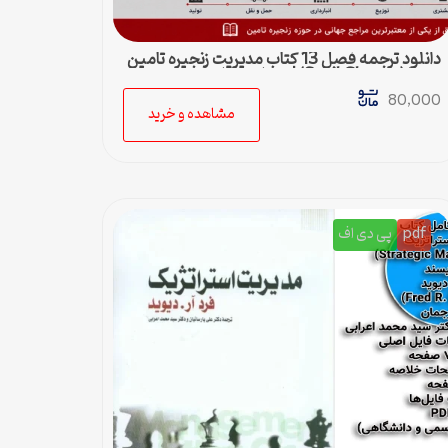
دانلود ترجمه فصل 13 کتاب مدیریت زنجیره تامین
چوپرا (Sunil Chopra) | حمل و نقل در زنجیره
تامین
80,000
مشاهده و خرید
pdf
پی دی اف