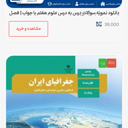
دانلود نمونه سوالات درس به درس علوم هفتم با جواب | فصل
1 تا فصل 15 (ورد) – 415 سوال
39,000
مشاهده و خرید
doc
ورد