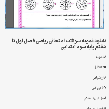
دانلود نمونه سوالات امتحانی ریاضی فصل اول تا
هفتم پایه سوم ابتدایی
#نمونه
❤️ #فایل
#ارزشیابی
????ریاضی
فصل اول تا هفتم
#فروردین_ماه