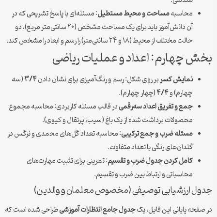
هندسی.
محاسبه
مساحت و محیط مستطیل
: مسئله‌ای با پاسخ تشریحی که در
آن دانش‌آموز باید برای یک مساحت مشخص (۲۰ سانتی‌متر مربع)، دو
حالت مختلف از محیط (۱۸ و ۲۴ سانتی‌متر) را رسم و ابعاد را مشخص کند.
بخش چهارم: اعداد و عملیات ریاضی
نمایش کسر
بر روی شکل: رسم و رنگ‌آمیزی برای نشان دادن
۳/۴
(سه
چهارم) و
۴/۴
(چهار چهارم).
جمع و تفریق اعداد سه‌رقمی
در قالب مسئله کاربردی: محاسبه مجموع
محصولات برداشت شده از یک باغ (سیب، پرتقال و کیوی).
مسئله ضرب و جمع ترکیبی
: محاسبه تعداد گل‌های محمدی و نرگس در
گلدان‌های رنگی با تعداد متفاوت.
کامل کردن جدول ضرب و تقسیم
: تمرینی برای تثبیت مهارت‌های
محاسباتی و ارتباط بین ضرب و تقسیم.
جدول ارزشیابی توصیفی (مخصوص معلمان و والدین)
در صفحه پایانی این فایل، یک
جدول جامع انتظارات آموزشی
طراحی شده است که