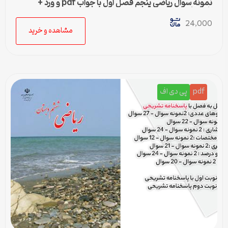
نمونه سوال ریاضی پنجم فصل اول با جواب pdf و ورد +
پاسخنامه
24,000
مشاهده و خرید
pdf
پی دی اف