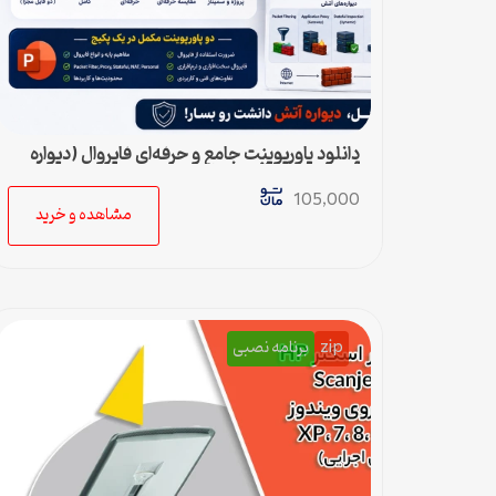
دانلود پاورپوینت جامع و حرفه‌ای فایروال (دیواره
آتش) – ویژه ارائه و پروژه
105,000
مشاهده و خرید
zip
برنامه نصبی