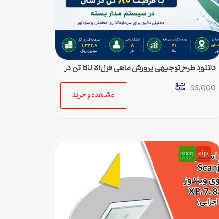
دانلود طرح توجیهی پرورش ماهی قزل‌آلا 80 تن در
سال | طرح آماده Word قابل ویرایش
95,000
مشاهده و خرید
exe
zip