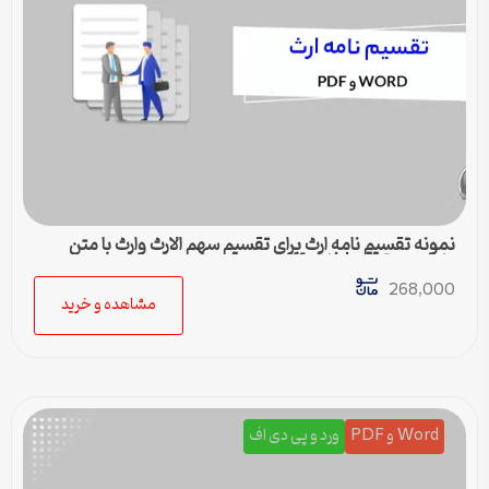
نمونه تقسیم نامه ارث برای تقسیم سهم الارث وارث با متن
کامل و حقوقی | فایل pdf و ورد
268,000
مشاهده و خرید
Word و PDF
ورد و پی دی اف