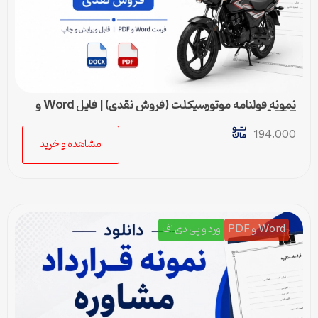
نمونه قولنامه موتورسیکلت (فروش نقدی) | فایل Word و
PDF قابل ویرایش
194,000
مشاهده و خرید
Word و PDF
ورد و پی دی اف