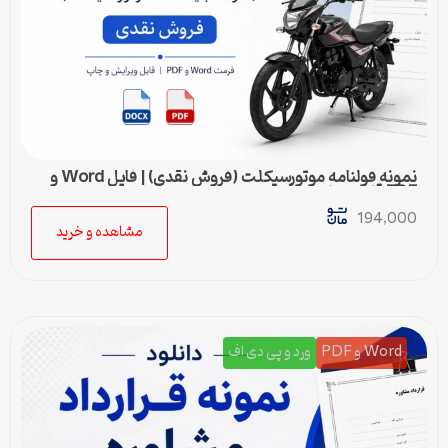
نمونه قولنامه موتورسیکلت (فروش نقدی) | فایل Word و
PDF قابل ویرایش
194,000
مشاهده و خرید
Word و PDF
ورد و پی دی اف