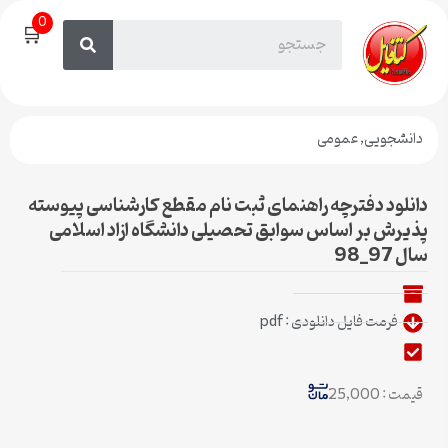
0
🛒
دانشجویی
,
عمومی
دانلود دفترچه راهنمای ثبت نام مقطع کارشناسی پیوسته
پذیرش بر اساس سوابق تحصیلی دانشگاه ازاد اسلامی
سال 97_98
فرمت فایل دانلودی : pdf
قیمت : 25,000