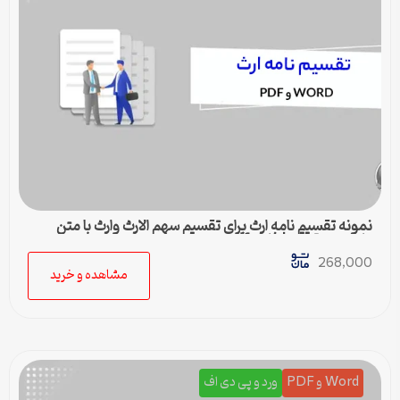
نمونه تقسیم نامه ارث برای تقسیم سهم الارث وارث با متن
کامل و حقوقی | فایل pdf و ورد
268,000
مشاهده و خرید
Word و PDF
ورد و پی دی اف