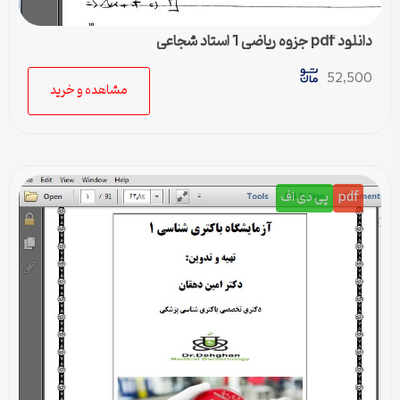
دانلود pdf جزوه ریاضی 1 استاد شجاعی
52,500
مشاهده و خرید
pdf
پی دی اف