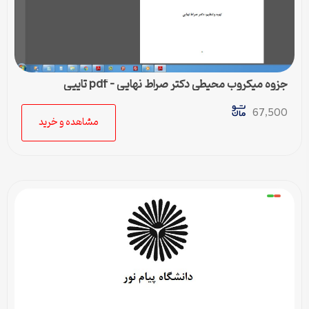
جزوه میکروب محیطی دکتر صراط نهایی – pdf تایپی
67,500
مشاهده و خرید